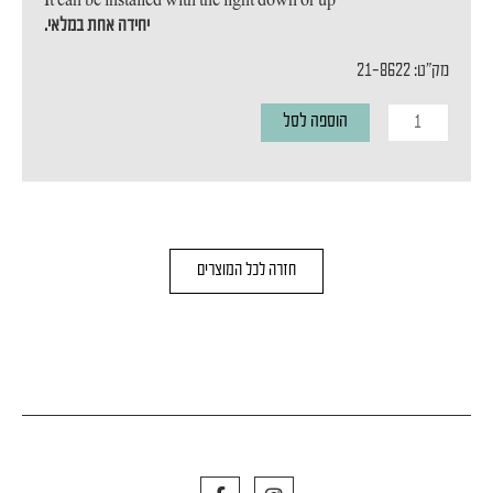
It can be installed with the light down or up
יחידה אחת במלאי.
מק"ט: 21-8622
כמות
הוספה לסל
של
מנורת
קיר
PILL
חזרה לכל המוצרים
F
I