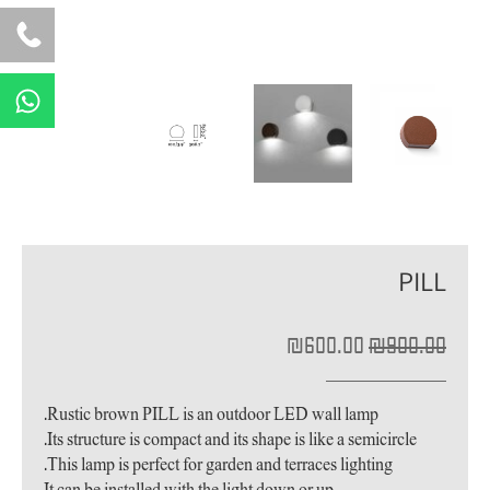
W
h
a
t
s
a
p
PILL
p
המחיר
המחיר
₪
600.00
₪
900.00
המקורי
הנוכחי
היה:
הוא:
₪600.00.
₪900.00.
Rustic brown PILL is an outdoor LED wall lamp.
Its structure is compact and its shape is like a semicircle.
This lamp is perfect for garden and terraces lighting.