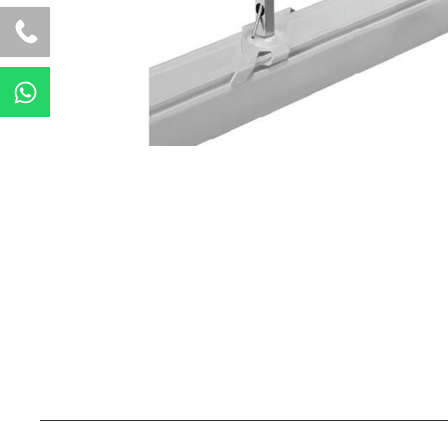
W
h
a
t
s
a
p
p