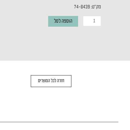
מק"ט: 74-8439
כמות
הוספה לסל
של
סט
תליה
לפסי
צבירה
חזרה לכל המוצרים