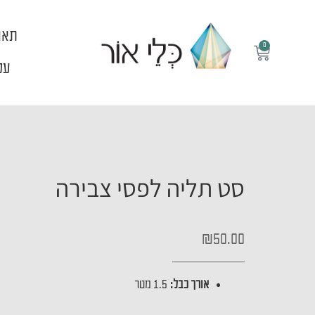
ילוג
תוכן
תאו
0
עגלת
קניות
עלי
סט תליה לפסי צבירה
₪
50.00
אורך כבל:
1.5 מטר