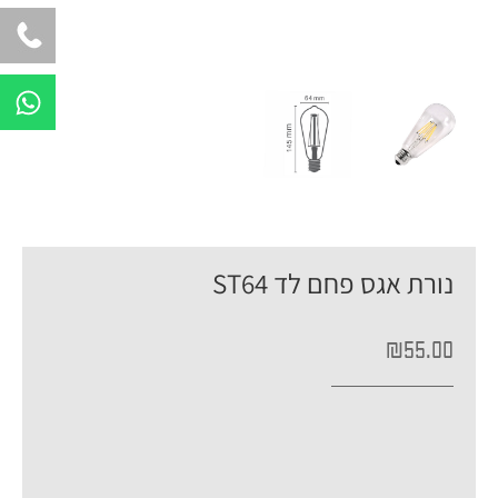
W
h
a
t
s
a
p
נורת אגס פחם לד ST64
p
₪
55.00