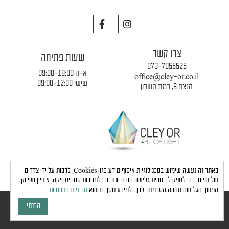
F
I
a
n
c
s
e
t
צרו קשר
b
a
שעות פתיחה
o
g
073-7055525
o
r
א-ה 09:00-18:00
office@cley-or.co.il
k
a
שישי 09:00-12:00
הנצח 6, רמת השרון
m
תקנון החברה
|
משלוחים והובלות
|
מדיניות פרטיות
באתר זה נעשה שימוש בטכנולוגיות איסוף מידע כגון Cookies, לרבות על ידי צדדים
שלישיים, כדי לספק לך חווית גלישה טובה יותר וכן למטרות סטטיסטיקה, איפיון ושיווק.
המשך הגלישה מהווה הסכמתך לכך. למידע נוסך בנושא
מדיניות הפרטיות
כל הזכויות שמורות לחברת כלי אור © 2024 |
הצהרת נגישות
הבנתי
גבע בן ארי - שיווק, פרסום, תדמית