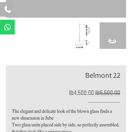
W
h
a
t
s
a
p
Belmont 22
p
המחיר
המחיר
₪
4,500.00
₪
5,500.00
המקורי
הנוכחי
היה:
הוא:
₪4,500.00.
₪5,500.00.
The elegant and delicate look of the blown glass finds a
new dimension in Jube
Two glass units placed side by side, so perfectly assembled,
that they look like a unique piece