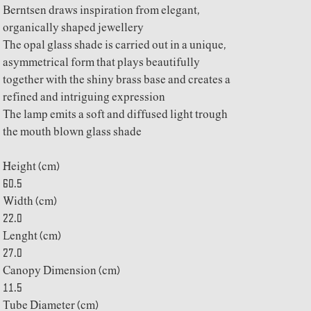
Berntsen draws inspiration from elegant,
organically shaped jewellery
The opal glass shade is carried out in a unique,
asymmetrical form that plays beautifully
together with the shiny brass base and creates a
refined and intriguing expression
The lamp emits a soft and diffused light trough
the mouth blown glass shade
Height (cm)
60.5
Width (cm)
22.0
Lenght (cm)
27.0
Canopy Dimension (cm)
11.5
Tube Diameter (cm)