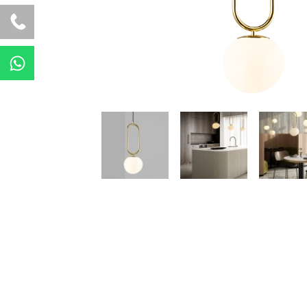
W
h
a
t
s
a
p
p