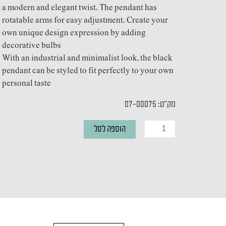
a modern and elegant twist. The pendant has
rotatable arms for easy adjustment. Create your
own unique design expression by adding
decorative bulbs
With an industrial and minimalist look, the black
pendant can be styled to fit perfectly to your own
personal taste
מק"ט: 07-00075
כמות
הוספה לסל
של
מנורת
תליה
GLOOM