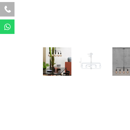
W
h
a
t
s
a
p
p