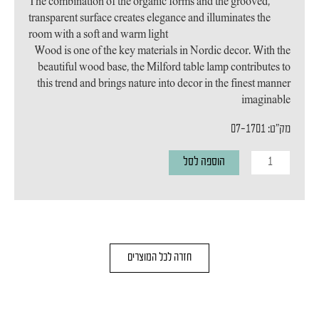
The combination of the organic forms and the grooved,
transparent surface creates elegance and illuminates the
room with a soft and warm light
Wood is one of the key materials in Nordic decor. With the
beautiful wood base, the Milford table lamp contributes to
this trend and brings nature into decor in the finest manner
imaginable
מק"ט: 07-1701
כמות
הוספה לסל
של
מנורת
שולחן
MILFORD
חזרה לכל המוצרים
NATURE