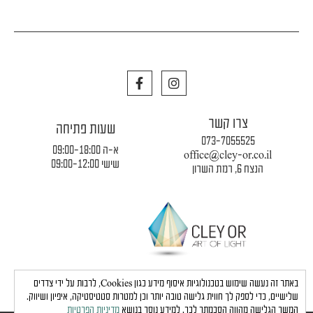
F
I
a
n
c
s
e
t
צרו קשר
b
a
שעות פתיחה
o
g
073-7055525
o
r
א-ה 09:00-18:00
office@cley-or.co.il
k
a
שישי 09:00-12:00
הנצח 6, רמת השרון
m
תקנון החברה
|
משלוחים והובלות
|
מדיניות פרטיות
באתר זה נעשה שימוש בטכנולוגיות איסוף מידע כגון Cookies, לרבות על ידי צדדים
שלישיים, כדי לספק לך חווית גלישה טובה יותר וכן למטרות סטטיסטיקה, איפיון ושיווק.
המשך הגלישה מהווה הסכמתך לכך. למידע נוסך בנושא
מדיניות הפרטיות