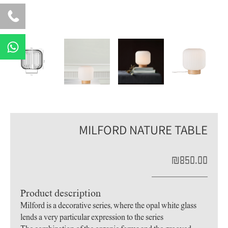
W
h
a
t
s
a
p
MILFORD NATURE TABLE
p
₪
850.00
Product description
Milford is a decorative series, where the opal white glass
lends a very particular expression to the series