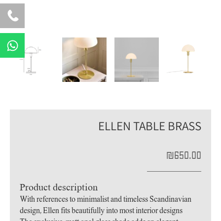
W
h
a
t
s
a
p
ELLEN TABLE BRASS
p
₪
650.00
Product description
With references to minimalist and timeless Scandinavian
design, Ellen fits beautifully into most interior designs