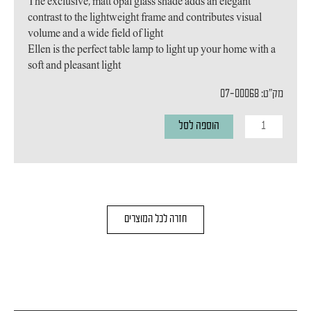
The exclusive, matt opal glass shade adds an elegant
contrast to the lightweight frame and contributes visual
volume and a wide field of light
Ellen is the perfect table lamp to light up your home with a
soft and pleasant light
מק"ט: 07-00068
כמות
הוספה לסל
של
מנורת
שולחן
ELLEN
חזרה לכל המוצרים
BRASS