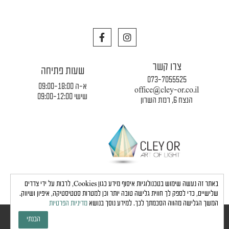
F
I
a
n
c
s
e
t
צרו קשר
b
a
שעות פתיחה
o
g
073-7055525
o
r
א-ה 09:00-18:00
office@cley-or.co.il
k
a
שישי 09:00-12:00
הנצח 6, רמת השרון
m
תקנון החברה
|
משלוחים והובלות
|
מדיניות פרטיות
באתר זה נעשה שימוש בטכנולוגיות איסוף מידע כגון Cookies, לרבות על ידי צדדים
שלישיים, כדי לספק לך חווית גלישה טובה יותר וכן למטרות סטטיסטיקה, איפיון ושיווק.
המשך הגלישה מהווה הסכמתך לכך. למידע נוסך בנושא
מדיניות הפרטיות
כל הזכויות שמורות לחברת כלי אור © 2024 |
הצהרת נגישות
הבנתי