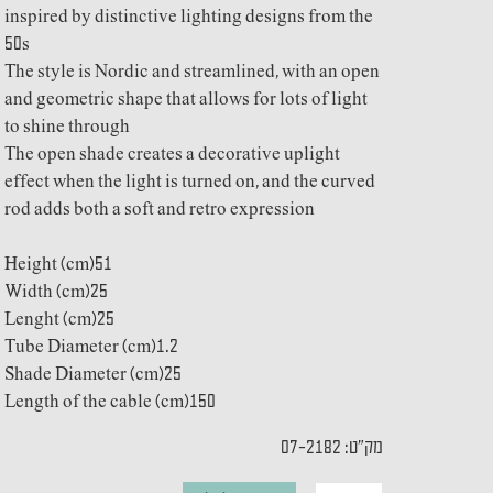
inspired by distinctive lighting designs from the
50s
The style is Nordic and streamlined, with an open
and geometric shape that allows for lots of light
to shine through
The open shade creates a decorative uplight
effect when the light is turned on, and the curved
rod adds both a soft and retro expression
Height (cm)51
Width (cm)25
Lenght (cm)25
Tube Diameter (cm)1.2
Shade Diameter (cm)25
Length of the cable (cm)150
מק"ט: 07-2182