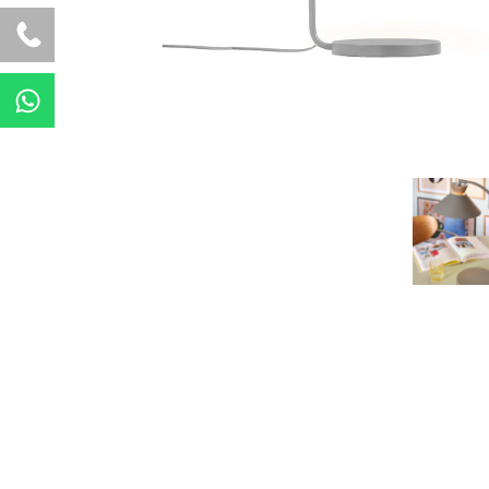
W
h
a
t
s
a
p
p