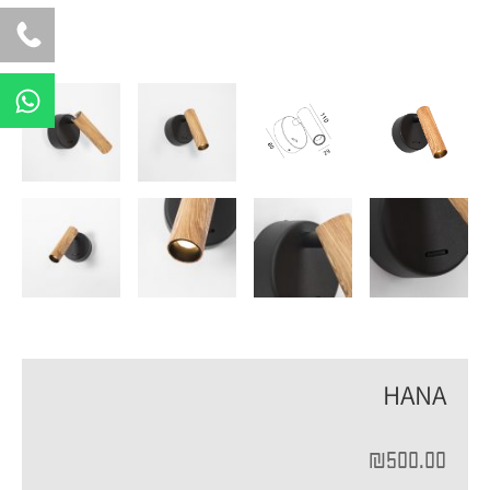
W
h
a
t
s
a
p
p
HANA
₪
500.00