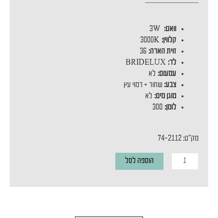
וואט:
3W
קלווין:
3000K
זוית הארה:
36
לד:
BRIDELUX
עמעום:
לא
צבע:
שחור + דמוי עץ
מוגן מים:
לא
לומן:
300
מק"ט: 74-2112
כמות
הוספה לסל
של
מנורת
קיר
HANA