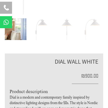
W
h
a
t
s
a
p
DIAL WALL WHITE
p
₪
900.00
Product description
Dial is a modern and contemporary family inspired by
distinctive lighting designs from the 50s. The style is Nordic