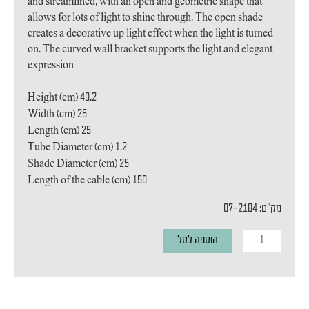
and streamlined, with an open and geometric shape that
allows for lots of light to shine through. The open shade
creates a decorative up light effect when the light is turned
on. The curved wall bracket supports the light and elegant
expression
40.2
Height (cm)
25
Width (cm)
25
Length (cm)
1.2
Tube Diameter (cm)
25
Shade Diameter (cm)
150
Length of the cable (cm)
מק"ט: 07-2184
כמות
הוספה לסל
של
מנורת
קיר