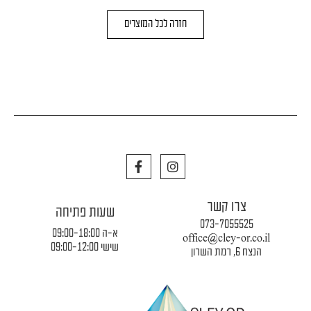
DIAL
חזרה לכל המוצרים
WALL
WHITE
F
I
a
n
c
s
e
t
צרו קשר
b
a
שעות פתיחה
o
g
073-7055525
o
r
א-ה 09:00-18:00
office@cley-or.co.il
k
a
שישי 09:00-12:00
הנצח 6, רמת השרון
m