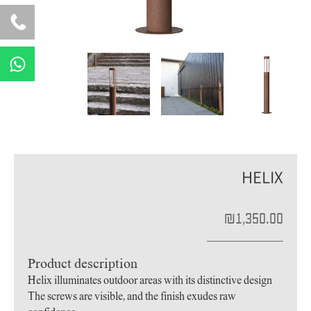
W
h
a
t
s
a
p
HELIX
p
₪
1,350.00
Product description
Helix illuminates outdoor areas with its distinctive design
The screws are visible, and the finish exudes raw