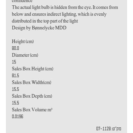
confidence
The actual light bulb is hidden from the eye. It comes from
below and ensures indirect lighting, which is evenly
distributed in the top part of the light
Design by Bønnelycke MDD
Height (cm)
80.0
Diameter (cm)
15
Sales Box Height (cm)
81.5
Sales Box Width(cm)
15.5
Sales Box Depth (cm)
15.5
Sales Box Volume m³
0.0196
מק"ט: 07-1128