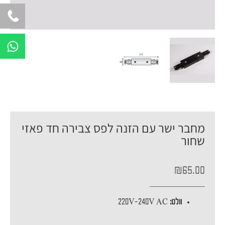
W
h
a
t
s
a
p
מחבר ישר עם הזנה לפס צבירה חד פאזי
p
שחור
₪
65.00
וולט:
220V-240V AC