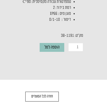
טמפרטורת עבודה מקסימלית: C°90
רמת בידוד: 2
מוגן מים : IP66
דימור : 0/1-10
מק"ט: 38-1191
כמות
הוספה לסל
של
דרייבר
200W
48V
לעמעום
חזרה לכל המוצרים