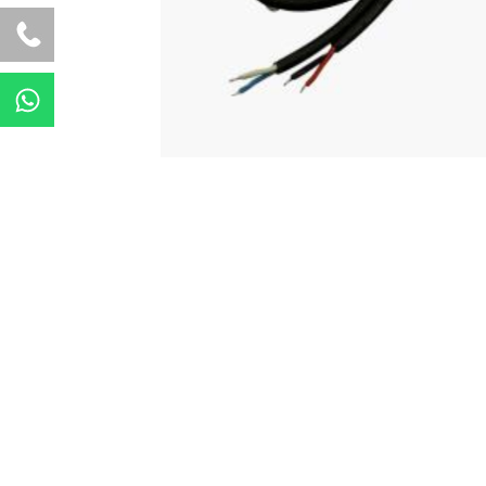
W
h
a
t
s
a
p
p