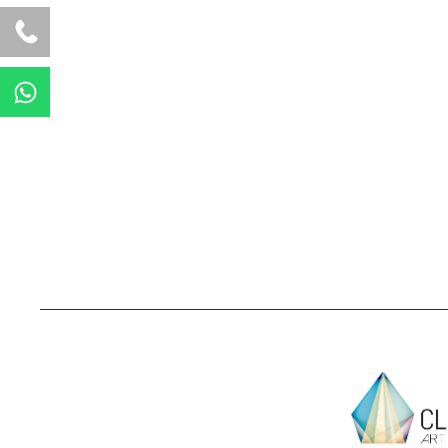
W
h
a
t
s
a
p
p