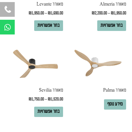
ניתן
ניתן
מאוורר Almeria
מאוורר Levante
לבחור
לבחור
₪
1,950.00
–
₪
1,690.00
₪
2,200.00
–
₪
1,950.00
את
את
W
בחר אפשרויות
בחר אפשרויות
האפשרויות
האפשרויות
h
a
בעמוד
בעמוד
t
המוצר
המוצר
למוצר
s
זה
a
יש
p
p
מספר
סוגים.
ניתן
מאוורר Palma
מאוורר Sevilia
לבחור
₪
1,750.00
–
₪
1,520.00
מידע נוסף
את
בחר אפשרויות
האפשרויות
בעמוד
המוצר