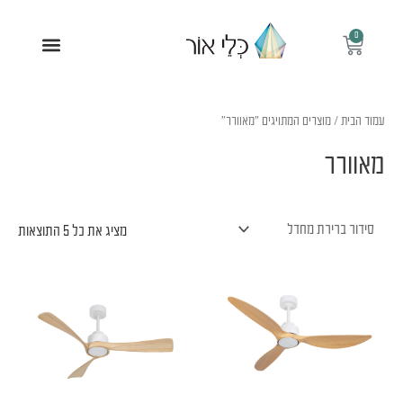
ילוג
תוכן
0
עגלת
תפריט
קניות
עמוד הבית
/ מוצרים המתויגים “מאוורר”
מאוורר
מציג את כל 5 התוצאות
למוצר
למוצר
זה
זה
יש
יש
מספר
מספר
סוגים.
סוגים.