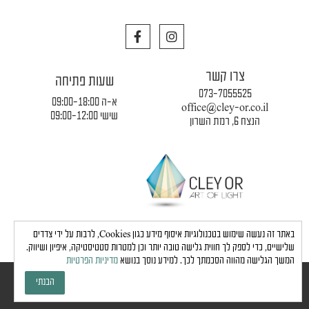
F
I
a
n
c
s
e
t
צרו קשר
b
a
שעות פתיחה
o
g
073-7055525
o
r
א-ה 09:00-18:00
office@cley-or.co.il
k
a
שישי 09:00-12:00
הנצח 6, רמת השרון
m
תקנון החברה
|
משלוחים והובלות
|
מדיניות פרטיות
באתר זה נעשה שימוש בטכנולוגיות איסוף מידע כגון Cookies, לרבות על ידי צדדים
שלישיים, כדי לספק לך חווית גלישה טובה יותר וכן למטרות סטטיסטיקה, איפיון ושיווק.
המשך הגלישה מהווה הסכמתך לכך. למידע נוסך בנושא
מדיניות הפרטיות
כל הזכויות שמורות לחברת כלי אור © 2024 |
הצהרת נגישות
הבנתי
גבע בן ארי - שיווק, פרסום, תדמית