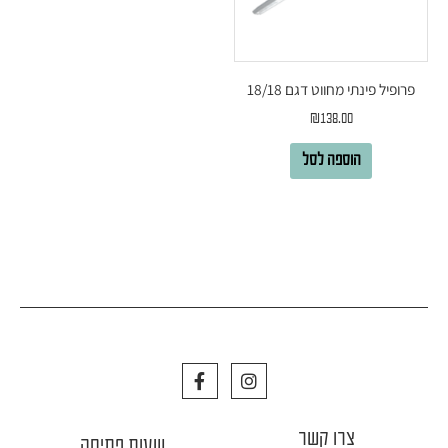
פרופיל פינתי מחווט דגם 18/18
₪
138.00
הוספה לסל
F
I
a
n
c
s
e
t
צרו קשר
b
a
שעות פתיחה