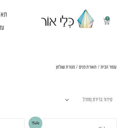
ילוג
תוכן
תאו
0
עגלת
קניות
עלי
עמוד הבית
/
תאורת פנים
/ מנורת שולחן
המחיר
המחיר
Sale!
המקורי
הנוכחי