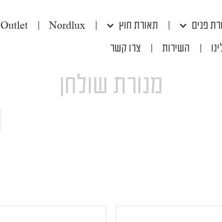
רת פנים
|
תאורת חוץ
|
Nordlux
|
Outlet
נו
|
השירות
|
צרו קשר
מנורת שולחן
ח
ע