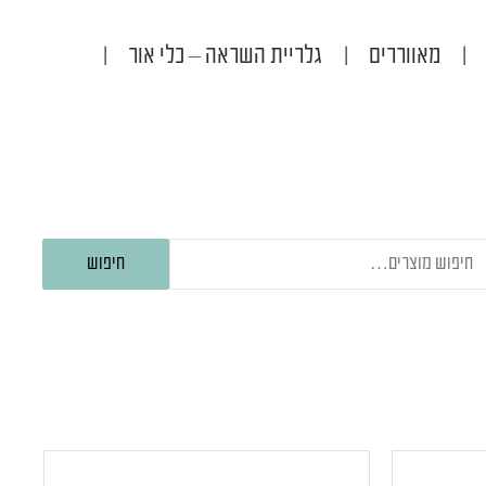
|
מאווררים
|
גלריית השראה – כלי אור
|
יפוש
חיפוש
בור: