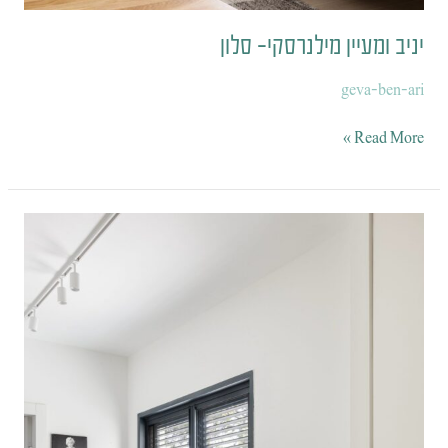
יניב ומעיין מילנרסקי- סלון
geva-ben-ari
Read More »
יניב
ומעיין
מילנרסקי-
מבואה