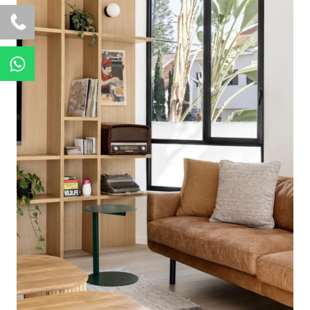
W
h
a
t
s
a
p
p