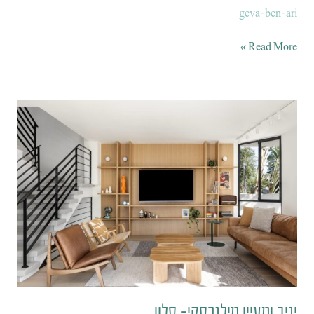
geva-ben-ari
Read More »
יניב
ומעיין
מילנרסקי-
סלון
יניב ומעיין מילנרסקי- סלון