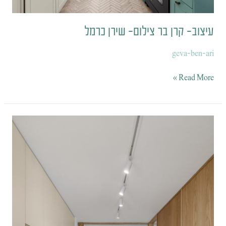
עיצוב- קרן בר צילום- שירן כרמל
geva-ben-ari
Read More »
עיצוב-
ענת
שתיוי
צילום-
שירן
כרמל