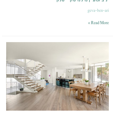
geva-ben-ari
Read More »
עיצוב-
קרן
בר
צילום-
שירן
כרמל