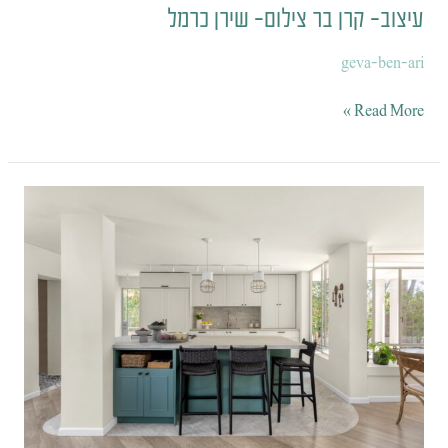
עיצוב- קרן בר צילום- שירן כרמל
geva-ben-ari
Read More »
עיצוב-
קרן
בר
צילום-
שירן
כרמל