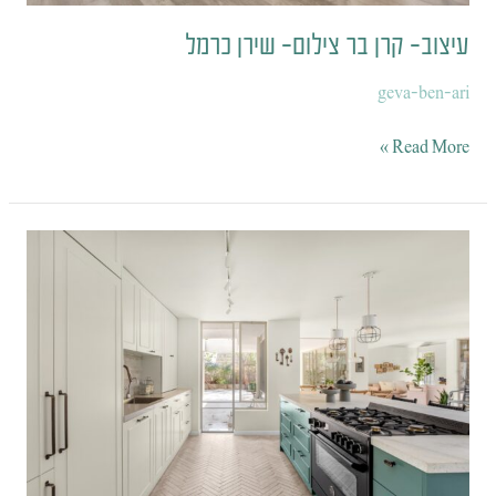
עיצוב- קרן בר צילום- שירן כרמל
geva-ben-ari
Read More »
עיצוב-
קרן
בר
צילום-
שירן
כרמל