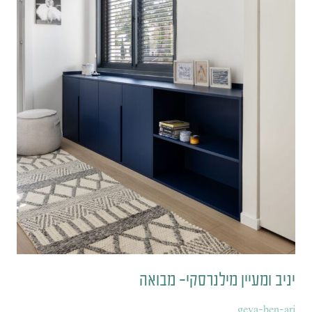
יניב ומעיין מילנרסקי- מבואה
geva-ben-ari