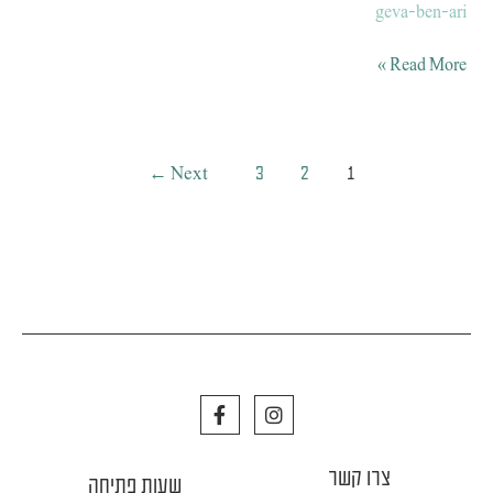
geva-ben-ari
Read More »
←
Next
3
2
1
F
I
a
n
c
s
e
t
צרו קשר
b
a
שעות פתיחה