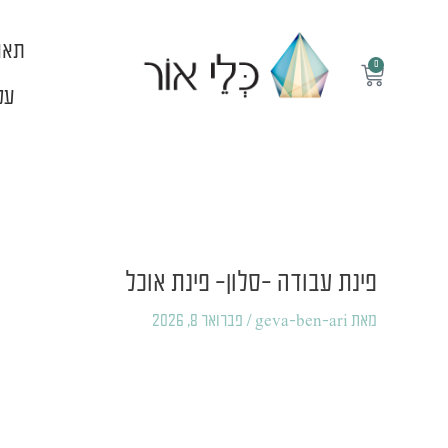
ילוג
תוכן
תאו
0
עגלת
קניות
עלי
Post
navigation
פינת עבודה -סלון- פינת אוכל
מאת
geva-ben-ari
/
פברואר 8, 2026