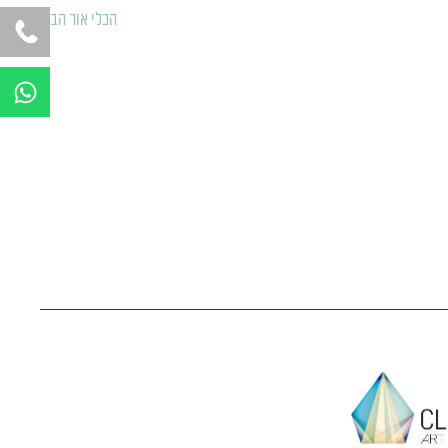
הכלי אור הבא
←
W
h
a
t
s
a
p
p