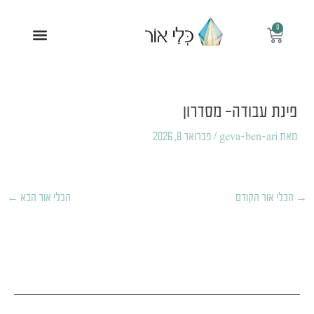
ילוג
תוכן
0
עגלת
תפריט
קניות
Post
navigation
פינת עבודה- מסדרון
מאת
geva-ben-ari
/
פברואר 8, 2026
→
הכלי אור הקודם
הכלי אור הבא
←