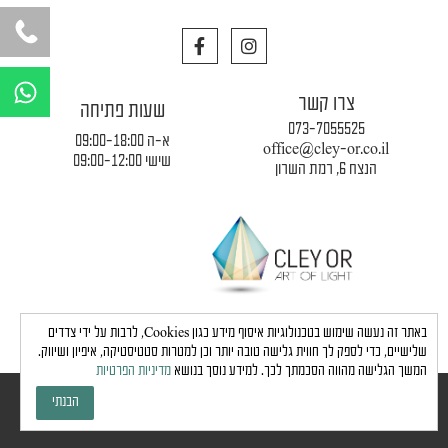
F
I
a
n
c
s
W
e
t
h
צרו קשר
b
a
שעות פתיחה
a
o
g
073-7055525
o
r
א-ה 09:00-18:00
t
office@cley-or.co.il
k
a
שישי 09:00-12:00
הנצח 6, רמת השרון
s
m
a
p
p
תקנון החברה
|
משלוחים והובלות
|
מדיניות פרטיות
באתר זה נעשה שימוש בטכנולוגיות איסוף מידע כגון Cookies, לרבות על ידי צדדים
שלישיים, כדי לספק לך חווית גלישה טובה יותר וכן למטרות סטטיסטיקה, איפיון ושיווק.
המשך הגלישה מהווה הסכמתך לכך. למידע נוסך בנושא
מדיניות הפרטיות
כל הזכויות שמורות לחברת כלי אור © 2024 |
הצהרת נגישות
הבנתי
גבע בן ארי - שיווק, פרסום, תדמית