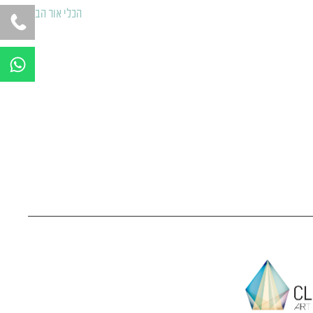
הכלי אור הבא
←
W
h
a
t
s
a
p
p