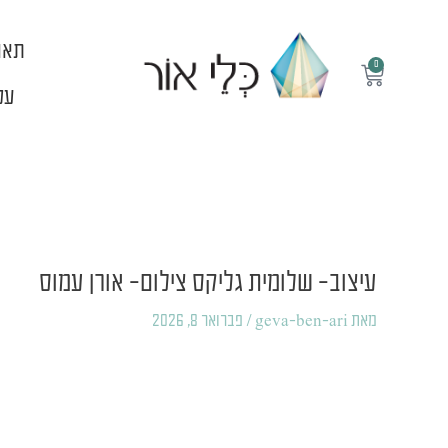
ילוג
תוכן
תאו
0
עגלת
קניות
עלי
Post
navigation
עיצוב- שלומית גליקס צילום- אורן עמוס
מאת
geva-ben-ari
/
פברואר 8, 2026