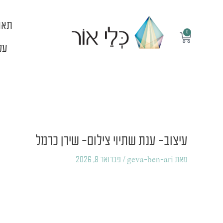
ילוג
תוכן
תאו
0
עגלת
קניות
עלי
Post
navigation
עיצוב- ענת שתיוי צילום- שירן כרמל
מאת
geva-ben-ari
/
פברואר 8, 2026