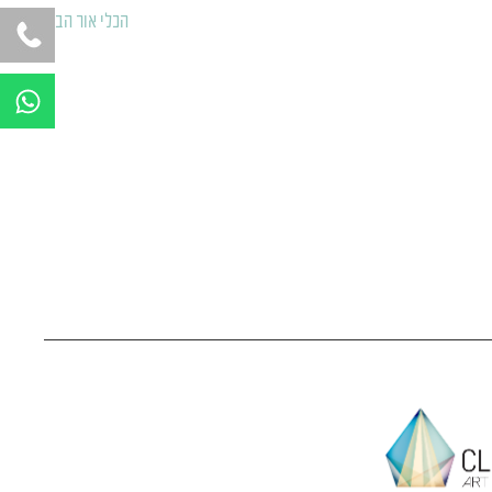
הכלי אור הבא
←
W
h
a
t
s
a
p
p