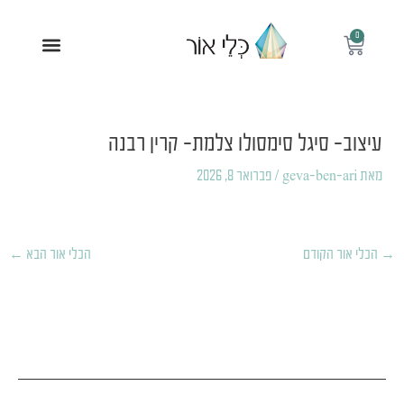
ילוג
תוכן
0
עגלת
תפריט
קניות
Post
navigation
עיצוב- סיגל סימסולו צלמת- קרין רבנה
מאת
geva-ben-ari
/
פברואר 8, 2026
→
הכלי אור הקודם
הכלי אור הבא
←