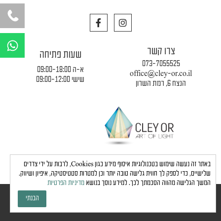
F
I
a
n
c
s
W
e
t
h
צרו קשר
b
a
שעות פתיחה
a
o
g
073-7055525
o
r
א-ה 09:00-18:00
t
office@cley-or.co.il
k
a
שישי 09:00-12:00
הנצח 6, רמת השרון
s
m
a
p
p
תקנון החברה
|
משלוחים והובלות
|
מדיניות פרטיות
באתר זה נעשה שימוש בטכנולוגיות איסוף מידע כגון Cookies, לרבות על ידי צדדים
שלישיים, כדי לספק לך חווית גלישה טובה יותר וכן למטרות סטטיסטיקה, איפיון ושיווק.
המשך הגלישה מהווה הסכמתך לכך. למידע נוסך בנושא
מדיניות הפרטיות
כל הזכויות שמורות לחברת כלי אור © 2024 |
הצהרת נגישות
הבנתי
גבע בן ארי - שיווק, פרסום, תדמית