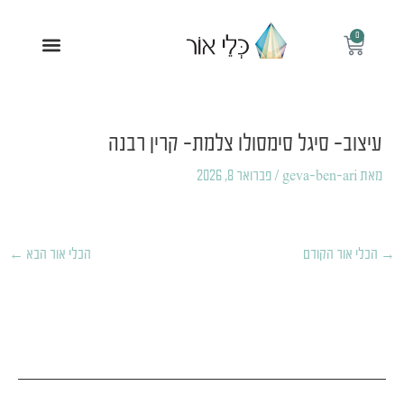
ילוג
תוכן
0
עגלת
תפריט
קניות
Post
navigation
עיצוב- סיגל סימסולו צלמת- קרין רבנה
מאת
geva-ben-ari
/
פברואר 8, 2026
→
הכלי אור הקודם
הכלי אור הבא
←