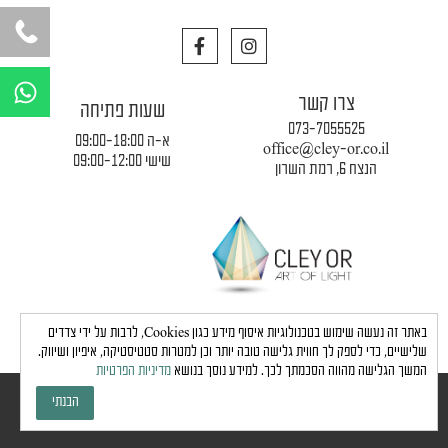
F
I
a
n
c
s
W
e
t
h
צרו קשר
b
a
שעות פתיחה
a
o
g
073-7055525
o
r
א-ה 09:00-18:00
t
office@cley-or.co.il
k
a
שישי 09:00-12:00
הנצח 6, רמת השרון
s
m
a
p
p
תקנון החברה
|
משלוחים והובלות
|
מדיניות פרטיות
באתר זה נעשה שימוש בטכנולוגיות איסוף מידע כגון Cookies, לרבות על ידי צדדים
שלישיים, כדי לספק לך חווית גלישה טובה יותר וכן למטרות סטטיסטיקה, איפיון ושיווק.
המשך הגלישה מהווה הסכמתך לכך. למידע נוסך בנושא
מדיניות הפרטיות
כל הזכויות שמורות לחברת כלי אור © 2024 |
הצהרת נגישות
הבנתי
גבע בן ארי - שיווק, פרסום, תדמית