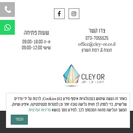
F
I
a
n
c
s
W
e
t
h
צרו קשר
b
a
שעות פתיחה
a
o
g
073-7055525
o
r
א-ה 09:00-18:00
t
office@cley-or.co.il
k
a
שישי 09:00-12:00
הנצח 6, רמת השרון
s
m
a
p
p
תקנון החברה
|
משלוחים והובלות
|
מדיניות פרטיות
באתר זה נעשה שימוש בטכנולוגיות איסוף מידע כגון Cookies, לרבות על ידי צדדים
שלישיים, כדי לספק לך חווית גלישה טובה יותר וכן למטרות סטטיסטיקה, איפיון ושיווק.
המשך הגלישה מהווה הסכמתך לכך. למידע נוסך בנושא
מדיניות הפרטיות
כל הזכויות שמורות לחברת כלי אור © 2024 |
הצהרת נגישות
הבנתי
גבע בן ארי - שיווק, פרסום, תדמית