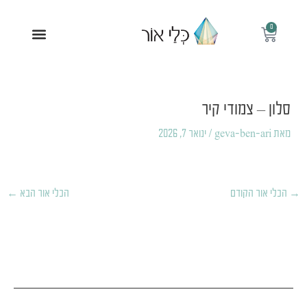
ילוג
תוכן
0
עגלת
תפריט
קניות
Post
navigation
סלון – צמודי קיר
מאת
geva-ben-ari
/
ינואר 7, 2026
→
הכלי אור הקודם
הכלי אור הבא
←