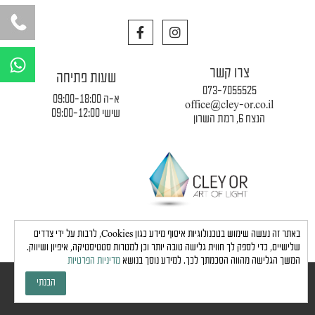
F
I
a
n
c
s
W
e
t
h
צרו קשר
b
a
שעות פתיחה
a
o
g
073-7055525
o
r
א-ה 09:00-18:00
t
office@cley-or.co.il
k
a
שישי 09:00-12:00
הנצח 6, רמת השרון
s
m
a
p
p
תקנון החברה
|
משלוחים והובלות
|
מדיניות פרטיות
באתר זה נעשה שימוש בטכנולוגיות איסוף מידע כגון Cookies, לרבות על ידי צדדים
שלישיים, כדי לספק לך חווית גלישה טובה יותר וכן למטרות סטטיסטיקה, איפיון ושיווק.
המשך הגלישה מהווה הסכמתך לכך. למידע נוסך בנושא
מדיניות הפרטיות
כל הזכויות שמורות לחברת כלי אור © 2024 |
הצהרת נגישות
הבנתי
גבע בן ארי - שיווק, פרסום, תדמית