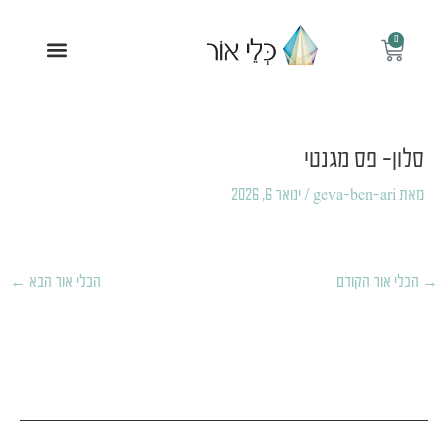
ילוג
תוכן
0
עגלת
תפריט
קניות
Post
navigation
סלון- פס מגנטי
מאת
geva-ben-ari
/
ינואר 6, 2026
→
הכלי אור הקודם
הכלי אור הבא
←