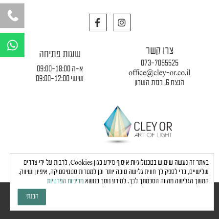
F
I
a
n
c
s
W
e
t
h
צרו קשר
b
a
שעות פתיחה
a
o
g
073-7055525
o
r
א-ה 09:00-18:00
t
office@cley-or.co.il
k
a
שישי 09:00-12:00
הנצח 6, רמת השרון
s
m
a
p
p
תקנון החברה
|
משלוחים והובלות
|
מדיניות פרטיות
באתר זה נעשה שימוש בטכנולוגיות איסוף מידע כגון Cookies, לרבות על ידי צדדים
שלישיים, כדי לספק לך חווית גלישה טובה יותר וכן למטרות סטטיסטיקה, איפיון ושיווק.
המשך הגלישה מהווה הסכמתך לכך. למידע נוסך בנושא
מדיניות הפרטיות
כל הזכויות שמורות לחברת כלי אור © 2024 |
הצהרת נגישות
הבנתי
גבע בן ארי - שיווק, פרסום, תדמית