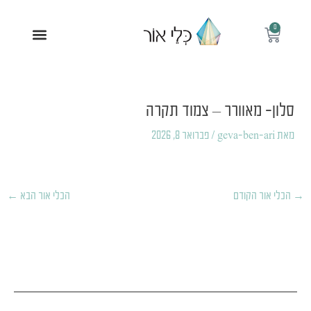
ילוג
תוכן
0
עגלת
תפריט
קניות
Post
navigation
סלון- מאוורר – צמוד תקרה
מאת
geva-ben-ari
/
פברואר 8, 2026
→
הכלי אור הקודם
הכלי אור הבא
←