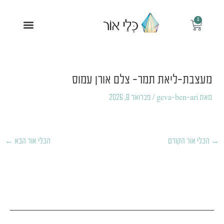
ילוג
תוכן
0
עגלת
תפריט
קניות
Post
navigation
מעצבת-ליאת תמר- צלם אורן עמוס
מאת
geva-ben-ari
/
פברואר 8, 2026
→
הכלי אור הקודם
הכלי אור הבא
←