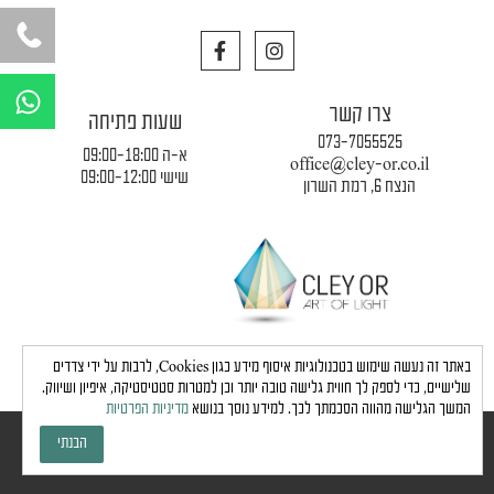
F
I
a
n
c
s
W
e
t
h
צרו קשר
b
a
שעות פתיחה
a
o
g
073-7055525
o
r
א-ה 09:00-18:00
t
office@cley-or.co.il
k
a
שישי 09:00-12:00
הנצח 6, רמת השרון
s
m
a
p
p
תקנון החברה
|
משלוחים והובלות
|
מדיניות פרטיות
באתר זה נעשה שימוש בטכנולוגיות איסוף מידע כגון Cookies, לרבות על ידי צדדים
שלישיים, כדי לספק לך חווית גלישה טובה יותר וכן למטרות סטטיסטיקה, איפיון ושיווק.
המשך הגלישה מהווה הסכמתך לכך. למידע נוסך בנושא
מדיניות הפרטיות
כל הזכויות שמורות לחברת כלי אור © 2024 |
הצהרת נגישות
הבנתי
גבע בן ארי - שיווק, פרסום, תדמית