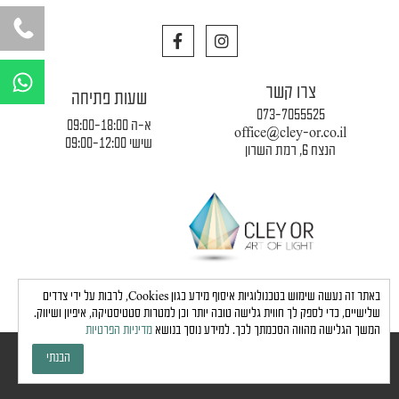
F
I
a
n
c
s
W
e
t
h
צרו קשר
b
a
שעות פתיחה
a
o
g
073-7055525
o
r
א-ה 09:00-18:00
t
office@cley-or.co.il
k
a
שישי 09:00-12:00
הנצח 6, רמת השרון
s
m
a
p
p
תקנון החברה
|
משלוחים והובלות
|
מדיניות פרטיות
באתר זה נעשה שימוש בטכנולוגיות איסוף מידע כגון Cookies, לרבות על ידי צדדים
שלישיים, כדי לספק לך חווית גלישה טובה יותר וכן למטרות סטטיסטיקה, איפיון ושיווק.
המשך הגלישה מהווה הסכמתך לכך. למידע נוסך בנושא
מדיניות הפרטיות
כל הזכויות שמורות לחברת כלי אור © 2024 |
הצהרת נגישות
הבנתי
גבע בן ארי - שיווק, פרסום, תדמית