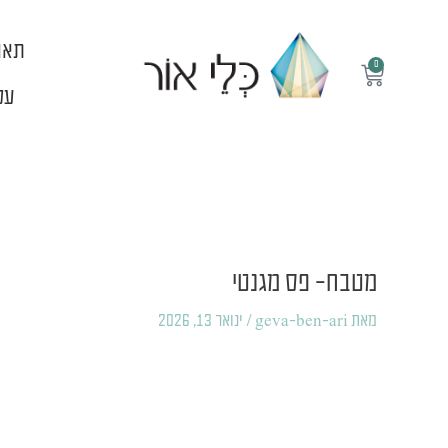
ילוג
תוכן
תאו
0
עגלת
קניות
עלי
Post
navigation
מטבח- פס מגנטי
מאת
geva-ben-ari
/
ינואר 13, 2026