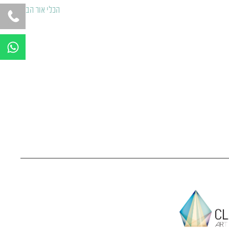
הכלי אור הבא
←
W
h
a
t
s
a
p
p