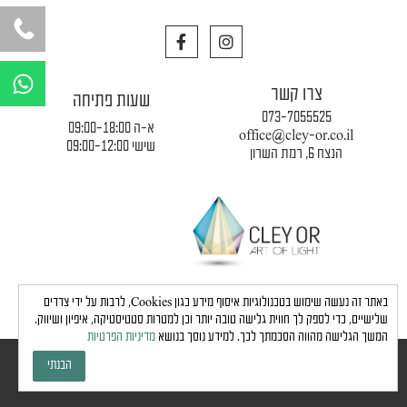
F
I
a
n
c
s
W
e
t
h
צרו קשר
b
a
שעות פתיחה
a
o
g
073-7055525
o
r
א-ה 09:00-18:00
t
office@cley-or.co.il
k
a
שישי 09:00-12:00
הנצח 6, רמת השרון
s
m
a
p
p
תקנון החברה
|
משלוחים והובלות
|
מדיניות פרטיות
באתר זה נעשה שימוש בטכנולוגיות איסוף מידע כגון Cookies, לרבות על ידי צדדים
שלישיים, כדי לספק לך חווית גלישה טובה יותר וכן למטרות סטטיסטיקה, איפיון ושיווק.
המשך הגלישה מהווה הסכמתך לכך. למידע נוסך בנושא
מדיניות הפרטיות
כל הזכויות שמורות לחברת כלי אור © 2024 |
הצהרת נגישות
הבנתי
גבע בן ארי - שיווק, פרסום, תדמית