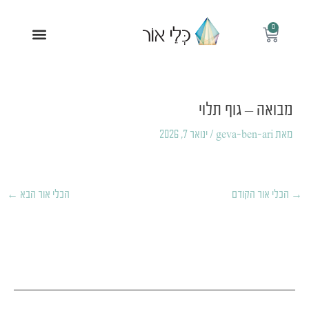
ילוג
תוכן
0
עגלת
תפריט
קניות
Post
navigation
מבואה – גוף תלוי
מאת
geva-ben-ari
/
ינואר 7, 2026
→
הכלי אור הקודם
הכלי אור הבא
←