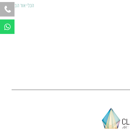
הכלי אור הבא
←
W
h
a
t
s
a
p
p