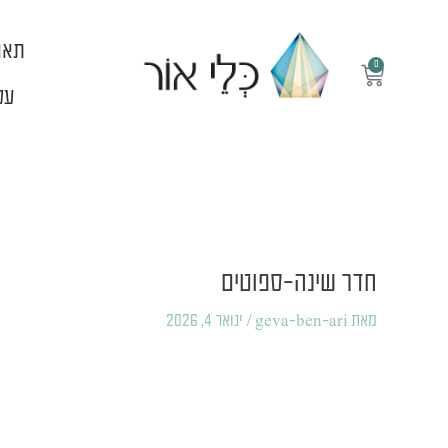
ילוג
תוכן
תאו
0
עגלת
קניות
עלי
Post
navigation
חדר שינה-ספוטים
מאת
geva-ben-ari
/
ינואר 4, 2026