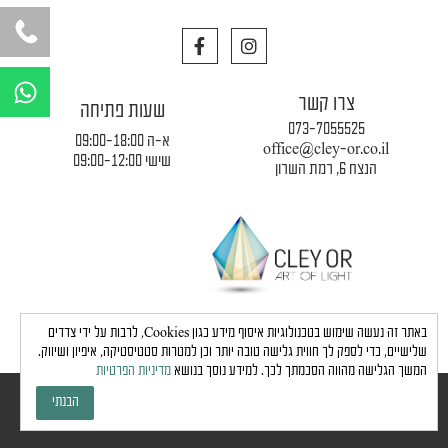
F
I
a
n
c
s
W
e
t
h
צרו קשר
b
a
שעות פתיחה
a
o
g
073-7055525
o
r
א-ה 09:00-18:00
t
office@cley-or.co.il
k
a
שישי 09:00-12:00
הנצח 6, רמת השרון
s
m
a
p
p
תקנון החברה
|
משלוחים והובלות
|
מדיניות פרטיות
באתר זה נעשה שימוש בטכנולוגיות איסוף מידע כגון Cookies, לרבות על ידי צדדים
שלישיים, כדי לספק לך חווית גלישה טובה יותר וכן למטרות סטטיסטיקה, איפיון ושיווק.
המשך הגלישה מהווה הסכמתך לכך. למידע נוסך בנושא
מדיניות הפרטיות
כל הזכויות שמורות לחברת כלי אור © 2024 |
הצהרת נגישות
הבנתי
גבע בן ארי - שיווק, פרסום, תדמית