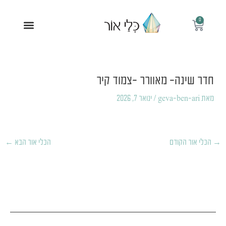
ילוג
תוכן
0
עגלת
תפריט
קניות
Post
navigation
חדר שינה- מאוורר -צמוד קיר
מאת
geva-ben-ari
/
ינואר 7, 2026
→
הכלי אור הקודם
הכלי אור הבא
←