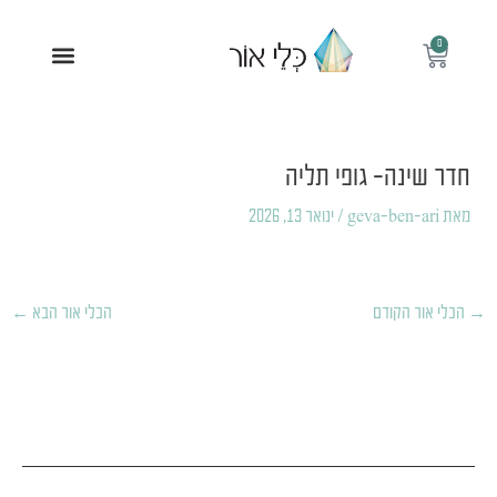
ילוג
תוכן
0
עגלת
תפריט
קניות
Post
navigation
חדר שינה- גופי תליה
מאת
geva-ben-ari
/
ינואר 13, 2026
→
הכלי אור הקודם
הכלי אור הבא
←