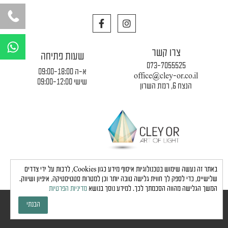
F
I
a
n
c
s
W
e
t
h
צרו קשר
b
a
שעות פתיחה
a
o
g
073-7055525
o
r
א-ה 09:00-18:00
t
office@cley-or.co.il
k
a
שישי 09:00-12:00
הנצח 6, רמת השרון
s
m
a
p
p
תקנון החברה
|
משלוחים והובלות
|
מדיניות פרטיות
באתר זה נעשה שימוש בטכנולוגיות איסוף מידע כגון Cookies, לרבות על ידי צדדים
שלישיים, כדי לספק לך חווית גלישה טובה יותר וכן למטרות סטטיסטיקה, איפיון ושיווק.
המשך הגלישה מהווה הסכמתך לכך. למידע נוסך בנושא
מדיניות הפרטיות
כל הזכויות שמורות לחברת כלי אור © 2024 |
הצהרת נגישות
הבנתי
גבע בן ארי - שיווק, פרסום, תדמית