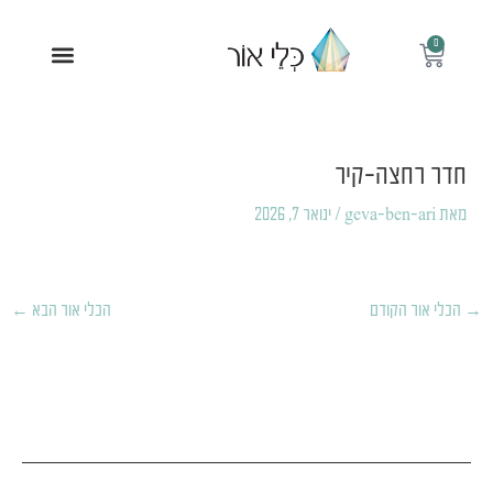
ילוג
תוכן
0
עגלת
תפריט
קניות
Post
navigation
חדר רחצה-קיר
מאת
geva-ben-ari
/
ינואר 7, 2026
→
הכלי אור הקודם
הכלי אור הבא
←