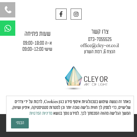
F
I
a
n
c
s
W
e
t
h
צרו קשר
b
a
שעות פתיחה
a
o
g
073-7055525
o
r
א-ה 09:00-18:00
t
office@cley-or.co.il
k
a
שישי 09:00-12:00
הנצח 6, רמת השרון
s
m
a
p
p
תקנון החברה
|
משלוחים והובלות
|
מדיניות פרטיות
באתר זה נעשה שימוש בטכנולוגיות איסוף מידע כגון Cookies, לרבות על ידי צדדים
שלישיים, כדי לספק לך חווית גלישה טובה יותר וכן למטרות סטטיסטיקה, איפיון ושיווק.
המשך הגלישה מהווה הסכמתך לכך. למידע נוסך בנושא
מדיניות הפרטיות
כל הזכויות שמורות לחברת כלי אור © 2024 |
הצהרת נגישות
הבנתי
גבע בן ארי - שיווק, פרסום, תדמית