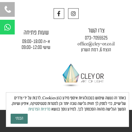
F
I
a
n
c
s
W
e
t
h
צרו קשר
b
a
שעות פתיחה
a
o
g
073-7055525
o
r
א-ה 09:00-18:00
t
office@cley-or.co.il
k
a
שישי 09:00-12:00
הנצח 6, רמת השרון
s
m
a
p
p
תקנון החברה
|
משלוחים והובלות
|
מדיניות פרטיות
באתר זה נעשה שימוש בטכנולוגיות איסוף מידע כגון Cookies, לרבות על ידי צדדים
שלישיים, כדי לספק לך חווית גלישה טובה יותר וכן למטרות סטטיסטיקה, איפיון ושיווק.
המשך הגלישה מהווה הסכמתך לכך. למידע נוסך בנושא
מדיניות הפרטיות
כל הזכויות שמורות לחברת כלי אור © 2024 |
הצהרת נגישות
הבנתי
גבע בן ארי - שיווק, פרסום, תדמית