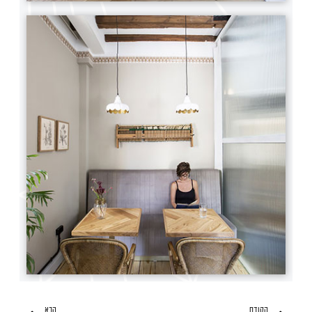
הקודם
הבא