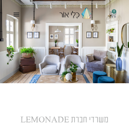
ילוג
תוכן
0
עגלת
תפריט
קניות
משרדי חברת
LEMONADE