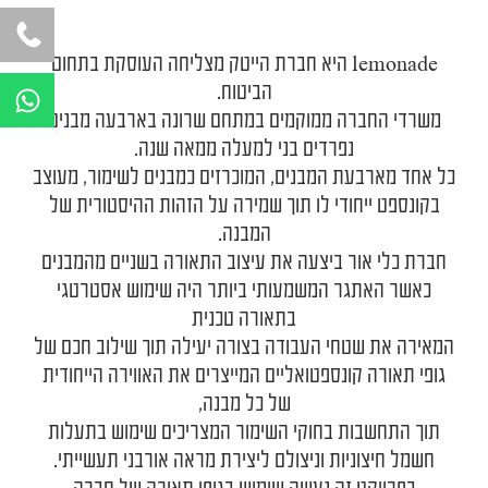
lemonade
היא חברת הייטק מצליחה העוסקת בתחום
W
הביטוח.
h
משרדי החברה ממוקמים במתחם שרונה בארבעה מבנים
a
נפרדים בני למעלה ממאה שנה.
t
כל אחד מארבעת המבנים, המוכרזים כמבנים לשימור, מעוצב
s
בקונספט ייחודי לו תוך שמירה על הזהות ההיסטורית של
a
המבנה.
p
חברת כלי אור ביצעה את עיצוב התאורה בשניים מהמבנים
p
כאשר האתגר המשמעותי ביותר היה שימוש אסטרטגי
בתאורה טכנית
המאירה את שטחי העבודה בצורה יעילה תוך שילוב חכם של
גופי תאורה קונספטואליים המייצרים את האווירה הייחודית
של כל מבנה,
תוך התחשבות בחוקי השימור המצריכים שימוש בתעלות
חשמל חיצוניות וניצולם ליצירת מראה אורבני תעשייתי.