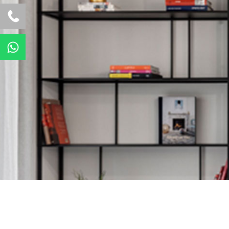
W
h
a
t
s
a
p
p