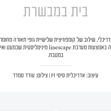
בית במבשרת
כלי, שילוב של קומפוזיצית שלישיית גופי תאורה מחומרי
צרה באמצעות מערכת
linescape
מינימליסטית שכמעט ואינ
במטבח.
עיצוב: אדריכלית סיסי זיו | צילום: עודד סמדר